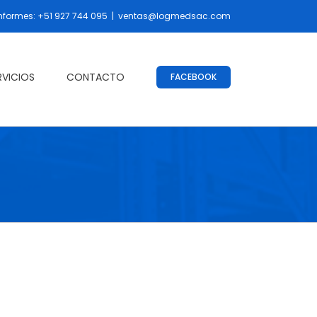
nformes: +51 927 744 095
|
ventas@logmedsac.com
RVICIOS
CONTACTO
FACEBOOK