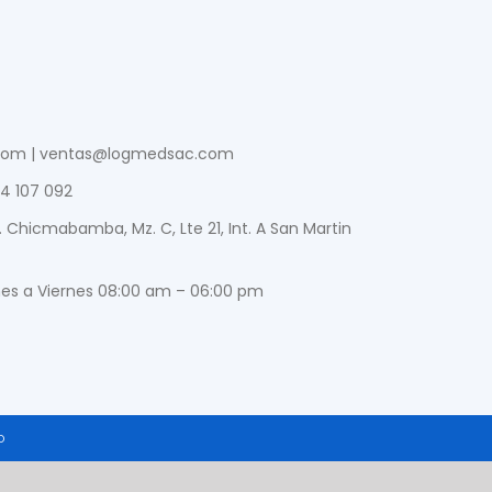
com | ventas@logmedsac.com
24 107 092
v. Chicmabamba, Mz. C, Lte 21, Int. A San Martin
nes a Viernes 08:00 am – 06:00 pm
o