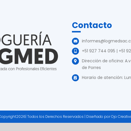
Contacto
informes@logmedsac.
+51 927 744 095 | +51 9
Dirección de oficina: A.
de Porres
Horario de atención: Lu
Copyright
2026| Todos los Derechos Reservados | Diseñado por
Ojo Creativ