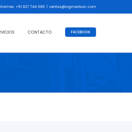
nformes: +51 927 744 095
|
ventas@logmedsac.com
RVICIOS
CONTACTO
FACEBOOK